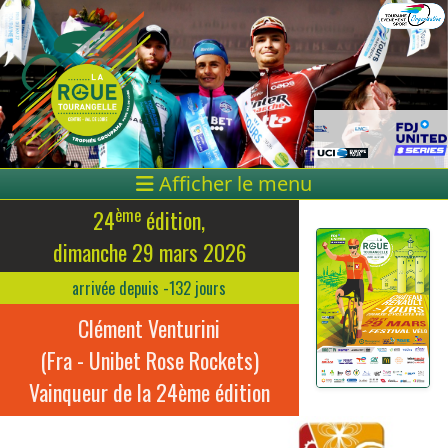
Afficher le menu
ème
24
édition,
dimanche 29 mars 2026
arrivée depuis -132 jours
Clément Venturini
(Fra - Unibet Rose Rockets)
Vainqueur de la 24ème édition