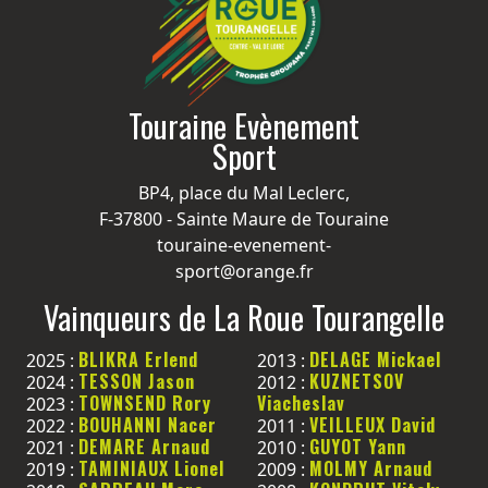
Touraine Evènement
Sport
BP4, place du Mal Leclerc,
F-37800 - Sainte Maure de Touraine
touraine-evenement-
sport@orange.fr
Vainqueurs de La Roue Tourangelle
BLIKRA Erlend
DELAGE Mickael
2025 :
2013 :
TESSON Jason
KUZNETSOV
2024 :
2012 :
TOWNSEND Rory
Viacheslav
2023 :
BOUHANNI Nacer
VEILLEUX David
2022 :
2011 :
DEMARE Arnaud
GUYOT Yann
2021 :
2010 :
TAMINIAUX Lionel
MOLMY Arnaud
2019 :
2009 :