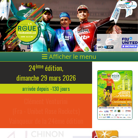
Afficher le menu
ème
24
édition,
dimanche 29 mars 2026
arrivée depuis -130 jours
Clément Venturini
(Fra - Unibet Rose Rockets)
Vainqueur de la 24ème édition