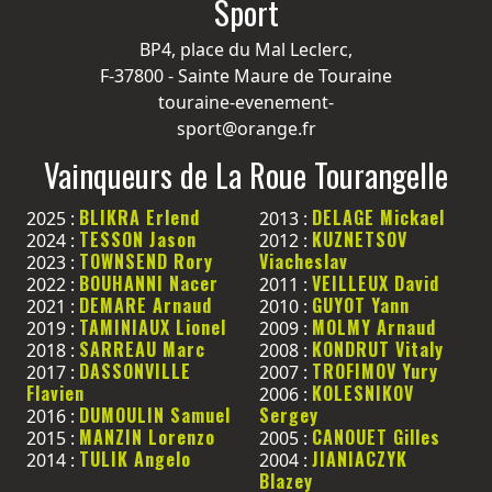
Sport
BP4, place du Mal Leclerc,
F-37800 - Sainte Maure de Touraine
touraine-evenement-
sport@orange.fr
Vainqueurs de La Roue Tourangelle
BLIKRA Erlend
DELAGE Mickael
2025 :
2013 :
TESSON Jason
KUZNETSOV
2024 :
2012 :
TOWNSEND Rory
Viacheslav
2023 :
BOUHANNI Nacer
VEILLEUX David
2022 :
2011 :
DEMARE Arnaud
GUYOT Yann
2021 :
2010 :
TAMINIAUX Lionel
MOLMY Arnaud
2019 :
2009 :
SARREAU Marc
KONDRUT Vitaly
2018 :
2008 :
DASSONVILLE
TROFIMOV Yury
2017 :
2007 :
Flavien
KOLESNIKOV
2006 :
DUMOULIN Samuel
Sergey
2016 :
MANZIN Lorenzo
CANOUET Gilles
2015 :
2005 :
TULIK Angelo
JIANIACZYK
2014 :
2004 :
Blazey