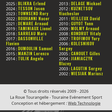
BLIKRA Erlend
DELAGE Mickael
2025 :
2013 :
TESSON Jason
KUZNETSOV
2024 :
2012 :
TOWNSEND Rory
Viacheslav
2023 :
BOUHANNI Nacer
VEILLEUX David
2022 :
2011 :
DEMARE Arnaud
GUYOT Yann
2021 :
2010 :
TAMINIAUX Lionel
MOLMY Arnaud
2019 :
2009 :
SARREAU Marc
KONDRUT Vitaly
2018 :
2008 :
DASSONVILLE
TROFIMOV Yury
2017 :
2007 :
Flavien
KOLESNIKOV
2006 :
DUMOULIN Samuel
Sergey
2016 :
MANZIN Lorenzo
CANOUET Gilles
2015 :
2005 :
TULIK Angelo
JIANIACZYK
2014 :
2004 :
Blazey
LAGUTIN Sergey
2003 :
WIESIAK Mariusz
2002 :
© Tous droits réservés 2009 - 2026
La Roue Tourangelle - Touraine Evènement Sport
Conception et hébergement :
Web Technologie