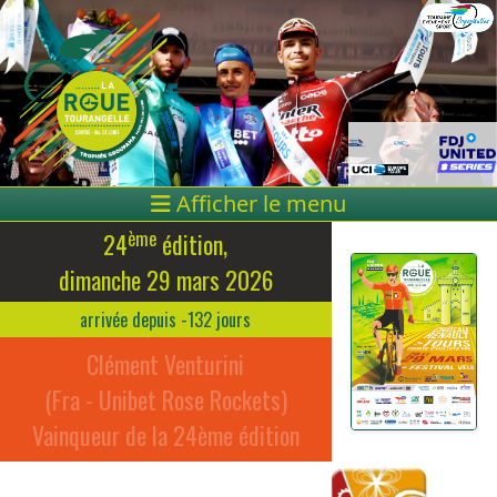
Afficher le menu
ème
24
édition,
dimanche 29 mars 2026
arrivée depuis -132 jours
Clément Venturini
(Fra - Unibet Rose Rockets)
Vainqueur de la 24ème édition