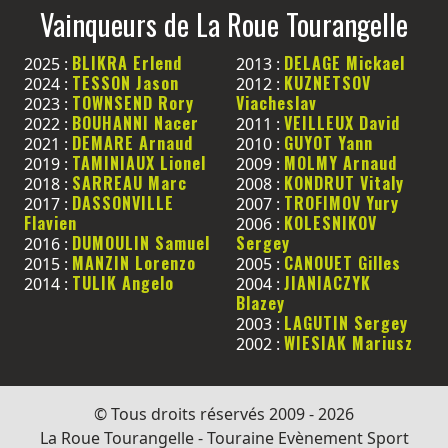
Vainqueurs de La Roue Tourangelle
BLIKRA Erlend
DELAGE Mickael
2025 :
2013 :
TESSON Jason
KUZNETSOV
2024 :
2012 :
TOWNSEND Rory
Viacheslav
2023 :
BOUHANNI Nacer
VEILLEUX David
2022 :
2011 :
DEMARE Arnaud
GUYOT Yann
2021 :
2010 :
TAMINIAUX Lionel
MOLMY Arnaud
2019 :
2009 :
SARREAU Marc
KONDRUT Vitaly
2018 :
2008 :
DASSONVILLE
TROFIMOV Yury
2017 :
2007 :
Flavien
KOLESNIKOV
2006 :
DUMOULIN Samuel
Sergey
2016 :
MANZIN Lorenzo
CANOUET Gilles
2015 :
2005 :
TULIK Angelo
JIANIACZYK
2014 :
2004 :
Blazey
LAGUTIN Sergey
2003 :
WIESIAK Mariusz
2002 :
© Tous droits réservés 2009 - 2026
La Roue Tourangelle - Touraine Evènement Sport