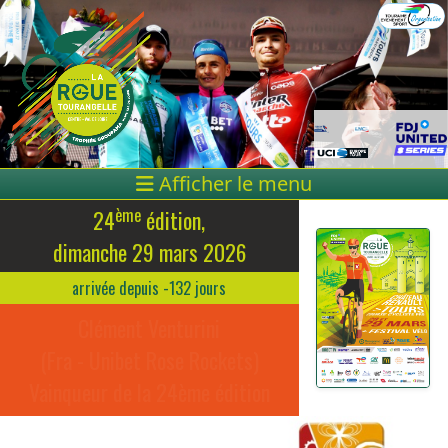
Afficher le menu
ème
24
édition,
dimanche 29 mars 2026
arrivée depuis -132 jours
Clément Venturini
(Fra - Unibet Rose Rockets)
Vainqueur de la 24ème édition